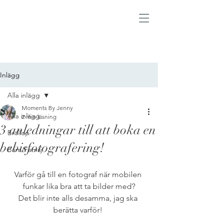
Inlägg
Alla inlägg
Moments By Jenny
Alla inlägg
2 min läsning
3 anledningar till att boka en
Bröllop
bebisfotografering!
Barn/Familj
Varför gå till en fotograf när mobilen 
funkar lika bra att ta bilder med?
Det blir inte alls desamma, jag ska 
berätta varför! 