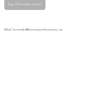
Jag vill kontakta Jenny!
Mail: kontakt@momentsbyjenny.se
Hemsida: 
www.momentsbyjenny.se
Visa alla
Senaste inlägg