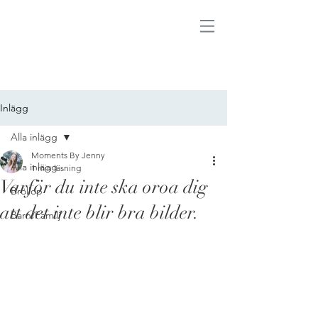
Inlägg
Alla inlägg
Moments By Jenny
Alla inlägg
1 min läsning
Varför du inte ska oroa dig
Bröllop
att det inte blir bra bilder.
Barn/Familj