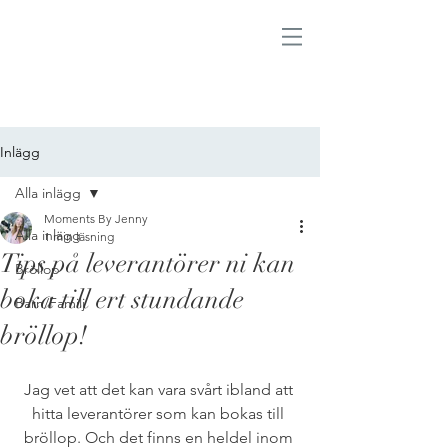
Inlägg
Alla inlägg
Moments By Jenny
Alla inlägg
1 min läsning
Tips på leverantörer ni kan
Bröllop
boka till ert stundande
Barn/Familj
bröllop!
Jag vet att det kan vara svårt ibland att 
hitta leverantörer som kan bokas till 
bröllop. Och det finns en heldel inom 