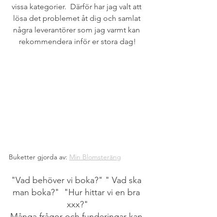
vissa kategorier.  Därför har jag valt att 
lösa det problemet åt dig och samlat 
några leverantörer som jag varmt kan 
rekommendera inför er stora dag!
Buketter gjorda av: 
Min Blomsteräng
"Vad behöver vi boka?" " Vad ska 
man boka?"  "Hur hittar vi en bra 
xxx?"
Många frågor och funderingar kan 